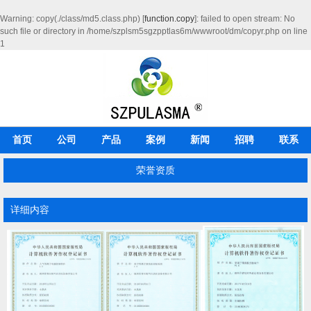
Warning
: copy(./class/md5.class.php) [
function.copy
]: failed to open stream: No
such file or directory in
/home/szplsm5sgzpptlas6m/wwwroot/dm/copyr.php
on line
1
首页
公司
产品
案例
新闻
招聘
联系
荣誉资质
详细内容