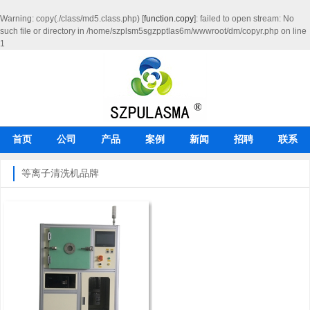
Warning
: copy(./class/md5.class.php) [
function.copy
]: failed to open stream: No
such file or directory in
/home/szplsm5sgzpptlas6m/wwwroot/dm/copyr.php
on line
1
首页
公司
产品
案例
新闻
招聘
联系
等离子清洗机品牌