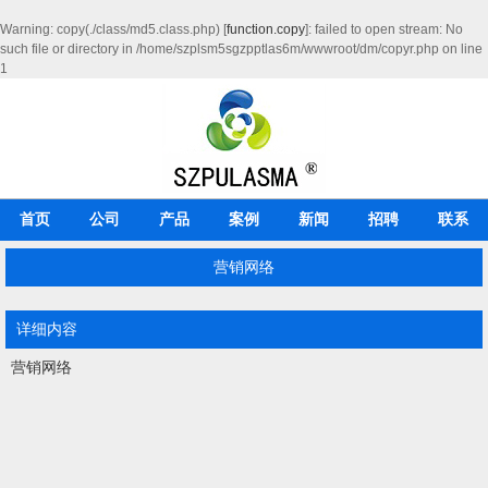
Warning
: copy(./class/md5.class.php) [
function.copy
]: failed to open stream: No
such file or directory in
/home/szplsm5sgzpptlas6m/wwwroot/dm/copyr.php
on line
1
首页
公司
产品
案例
新闻
招聘
联系
营销网络
详细内容
营销网络