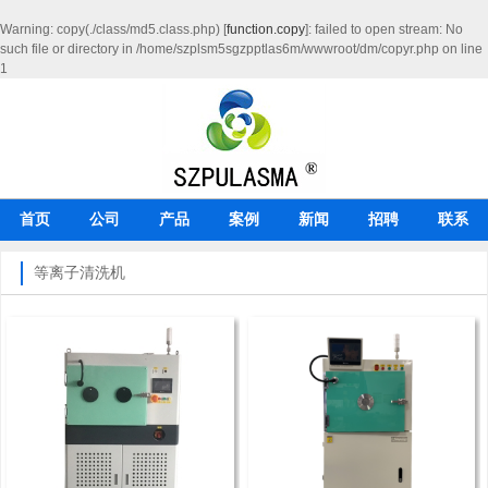
Warning
: copy(./class/md5.class.php) [
function.copy
]: failed to open stream: No
such file or directory in
/home/szplsm5sgzpptlas6m/wwwroot/dm/copyr.php
on line
1
首页
公司
产品
案例
新闻
招聘
联系
等离子清洗机