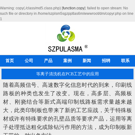
Warning
: copy(./class/md5.class.php) [
function.copy
]: failed to open stream: No
such file or directory in
/home/szplsm5sgzpptlas6m/wwwroot/dm/copyr.php
on line
1
首页
公司
产品
案例
新闻
招聘
联系
等离子清洗机在PCB工艺中的应用
随着高频信号、高速数字化信息时代的到来，印刷线
路板的种类也发生了改变。现在，高多层、高频板
材、刚挠结合等新式高端印制线路板需求量越来越
大，此类印制板也带来了新的工艺应战，关于特殊板
材或许有特殊要求的孔壁品质等要求产品，运用等离
子处理抵达粗化或除钻污作用的方法，成为印制板新