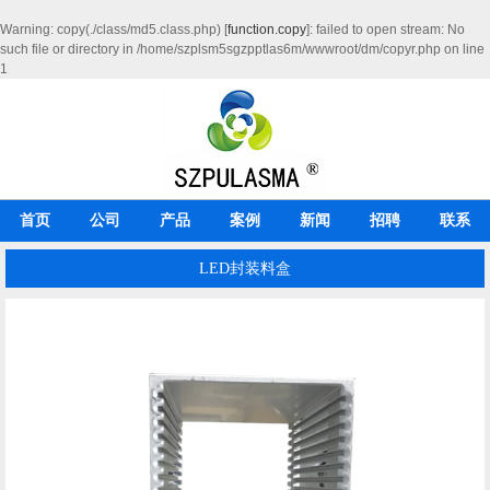
Warning
: copy(./class/md5.class.php) [
function.copy
]: failed to open stream: No
such file or directory in
/home/szplsm5sgzpptlas6m/wwwroot/dm/copyr.php
on line
1
首页
公司
产品
案例
新闻
招聘
联系
LED封装料盒